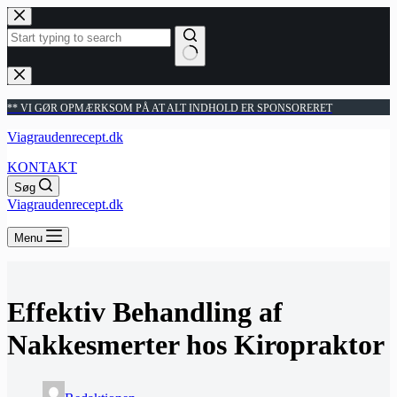
Fortsæt
til
indhold
Ingen
resultater
** VI GØR OPMÆRKSOM PÅ AT ALT INDHOLD ER SPONSORERET
Viagraudenrecept.dk
KONTAKT
Søg
Viagraudenrecept.dk
Menu
Effektiv Behandling af
Nakkesmerter hos Kiropraktor