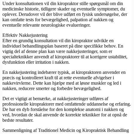
Under konsultationen vil din kiropraktor stille spørgsmål om din
medicinske historie, tidligere skader og eventuelle symptomer, du
oplever. Derudover vil der blive udført en fysisk undersøgelse, der
kan omfatte tests for bevægelighed, palpation af nakken og
eventuelle relevante neurologiske evalueringer.
Effektiv Nakkejustering
Efter en grundig konsultation vil din kiropraktor udvikle en
individuel behandlingsplan baseret på dine specifikke behov. En
vigtig del af denne plan kan være nakkejusteringer, som er
specialteknikker anvendt af kiropraktorer til at korrigere ustabilitet,
dysfunktion eller irritation i nakken.
En nakkejustering indebærer typisk, at kiropraktoren anvender en
præcis og kontrolleret kraft til at rette eventuelle afvigelser i
nakkevirvlerne. Dette kan hjælpe med at løsne muskler og led i
nakken, reducere smerter og forbedre bevægelighed.
Det er vigtigt at bemærke, at nakkejusteringer udføres af
professionelle kiropraktorer med omfattende uddannelse og erfaring.
De har en dyb forståelse for den komplekse anatomi i nakken og
ved, hvordan de skal anvende de korrekte teknikker for at opnå de
bedste resultater.
Sammenligning af Traditionel Medicin og Kiropraktisk Behandling