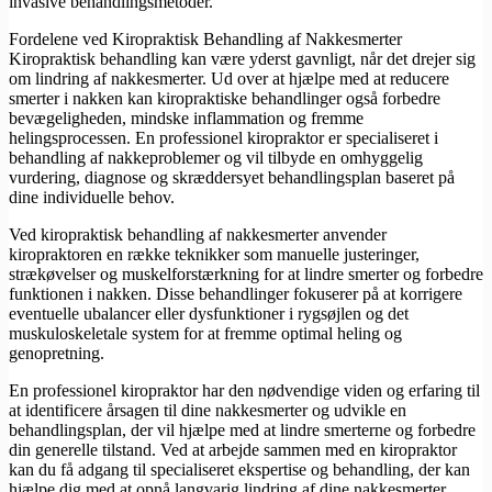
invasive behandlingsmetoder.
Fordelene ved Kiropraktisk Behandling af Nakkesmerter
Kiropraktisk behandling kan være yderst gavnligt, når det drejer sig
om lindring af nakkesmerter. Ud over at hjælpe med at reducere
smerter i nakken kan kiropraktiske behandlinger også forbedre
bevægeligheden, mindske inflammation og fremme
helingsprocessen. En professionel kiropraktor er specialiseret i
behandling af nakkeproblemer og vil tilbyde en omhyggelig
vurdering, diagnose og skræddersyet behandlingsplan baseret på
dine individuelle behov.
Ved kiropraktisk behandling af nakkesmerter anvender
kiropraktoren en række teknikker som manuelle justeringer,
strækøvelser og muskelforstærkning for at lindre smerter og forbedre
funktionen i nakken. Disse behandlinger fokuserer på at korrigere
eventuelle ubalancer eller dysfunktioner i rygsøjlen og det
muskuloskeletale system for at fremme optimal heling og
genopretning.
En professionel kiropraktor har den nødvendige viden og erfaring til
at identificere årsagen til dine nakkesmerter og udvikle en
behandlingsplan, der vil hjælpe med at lindre smerterne og forbedre
din generelle tilstand. Ved at arbejde sammen med en kiropraktor
kan du få adgang til specialiseret ekspertise og behandling, der kan
hjælpe dig med at opnå langvarig lindring af dine nakkesmerter.