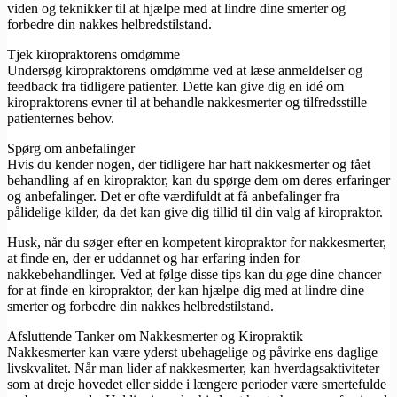
viden og teknikker til at hjælpe med at lindre dine smerter og
forbedre din nakkes helbredstilstand.
Tjek kiropraktorens omdømme
Undersøg kiropraktorens omdømme ved at læse anmeldelser og
feedback fra tidligere patienter. Dette kan give dig en idé om
kiropraktorens evner til at behandle nakkesmerter og tilfredsstille
patienternes behov.
Spørg om anbefalinger
Hvis du kender nogen, der tidligere har haft nakkesmerter og fået
behandling af en kiropraktor, kan du spørge dem om deres erfaringer
og anbefalinger. Det er ofte værdifuldt at få anbefalinger fra
pålidelige kilder, da det kan give dig tillid til din valg af kiropraktor.
Husk, når du søger efter en kompetent kiropraktor for nakkesmerter,
at finde en, der er uddannet og har erfaring inden for
nakkebehandlinger. Ved at følge disse tips kan du øge dine chancer
for at finde en kiropraktor, der kan hjælpe dig med at lindre dine
smerter og forbedre din nakkes helbredstilstand.
Afsluttende Tanker om Nakkesmerter og Kiropraktik
Nakkesmerter kan være yderst ubehagelige og påvirke ens daglige
livskvalitet. Når man lider af nakkesmerter, kan hverdagsaktiviteter
som at dreje hovedet eller sidde i længere perioder være smertefulde