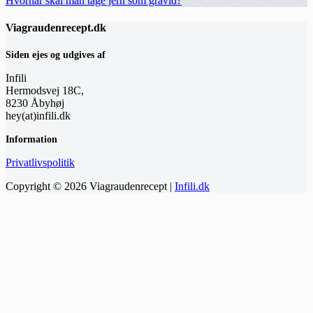
Hvornår skal man tage jern som gravid?
Viagraudenrecept.dk
Siden ejes og udgives af
Infili
Hermodsvej 18C,
8230 Åbyhøj
hey(at)infili.dk
Information
Privatlivspolitik
Copyright © 2026 Viagraudenrecept |
Infili.dk