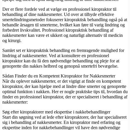
Der er flere fordele ved at vælge en professionel kiropraktor til
behandling af dine nakkesmerter. Ud over at tilbyde effektive
smertelindringsmetoder fokuserer kiropraktisk behandling også på at
behandle årsagen til smerterne, hvilket kan føre til varig lindring og
forbedret livskvalitet. Professionel kiropraktisk behandling af
nakkesmerter kan være et sikkert og naturligt alternativ til medicin
og kirurgi.
Samlet set er kiropraktisk behandling en fremragende mulighed for
lindring af nakkesmerter. Ved at konsultere en professionel
kiropraktor kan du få den nødvendige behandling og pleje for at
genoprette din nakkes helbred og genopnå smertefri bevægelse.
Sådan Finder du en Kompetent Kiropraktor for Nakkesmerter
Når du oplever nakkesmerter, er det vigtigt at finde en kompetent
kiropraktor, der kan hjælpe med at lindre dine smerter og genoprette
optimal funktion i nakken. Her er nogle praktiske tips til, hvordan du
finder en professionel kiropraktor, der er specialiseret i behandling af
nakkesmerter:
Søg efter kiropraktorer med ekspertise i nakkebehandlinger
Start din søgning ved at lede efter kiropraktorer, der har specialiseret
sig i behandling af nakkesmerter. En kiropraktor med erfaring og
ekspertise inden for nakkebehandlinger vil have den nødvendige