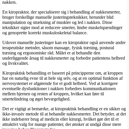
nakken.
En kiropraktor, der specialiserer sig i behandling af nakkesmerter,
bruger forskellige manuelle justeringsteknikker, herunder blid
manipulation og strækning af muskler og led i nakken. Disse
teknikker sigter mod at reducere smerter, lindre muskelspændinger
og genoprette korrekt muskuloskeletal balance.
Udover manuelle justeringer kan en kiropraktor også anvende andre
terapeutiske metoder, såsom massage, fysisk træning, postural
træning og ergonomiske råd. Målet er at behandle den
underliggende årsag til nakkesmerter og forbedre patientens helbred
og livskvalitet.
Kiropraktisk behandling er baseret på principperne om, at kroppen
har en naturlig evne til at hele sig selv, og at en optimal funktion af
nervesystemet er afgørende for et godt helbred. Ved at korrigere
eventuelle dysfunktioner i nakken forbedres kommunikationen
mellem hjernen og resten af kroppen, hvilket kan føre til
smertelindring og øget bevægelighed.
Det er vigtigt at bemærke, at kiropraktisk behandling er en sikker og
ikke-invasiv metode til at behandle nakkesmerter. Det betyder, at det
ikke indebærer brug af medicin eller kirurgi, hvilket gør det til et
attraktivt valg for mange patienter, der ønsker at undgå disse mere